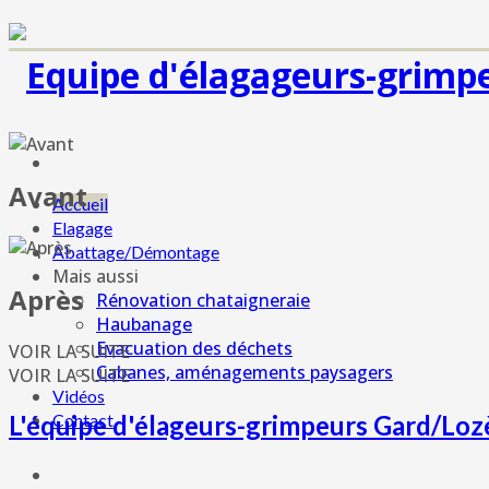
Avant
Accueil
Elagage
Abattage/Démontage
Mais aussi
Après
Rénovation chataigneraie
Haubanage
Evacuation des déchets
VOIR LA SUITE
Cabanes, aménagements paysagers
VOIR LA SUITE
Vidéos
Contact
L'équipe d'élageurs-grimpeurs Gard/Loz